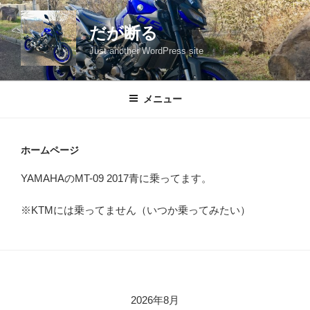
コ
ン
だが断る
テ
Just another WordPress site
ン
ツ
へ
メニュー
ス
キ
ッ
ホームページ
プ
YAMAHAのMT-09 2017青に乗ってます。
※KTMには乗ってません（いつか乗ってみたい）
2026年8月