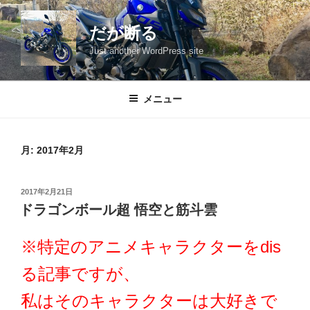
コ
ン
だが断る
テ
Just another WordPress site
ン
ツ
へ
メニュー
ス
キ
ッ
月:
2017年2月
プ
投
2017年2月21日
稿
ドラゴンボール超 悟空と筋斗雲
日:
※特定のアニメキャラクターをdis
る記事ですが、
私はそのキャラクターは大好きで