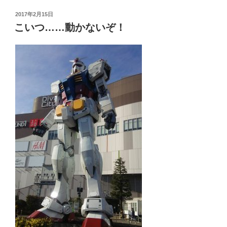
投
2017年2月15日
稿
こいつ……動かないぞ！
日: