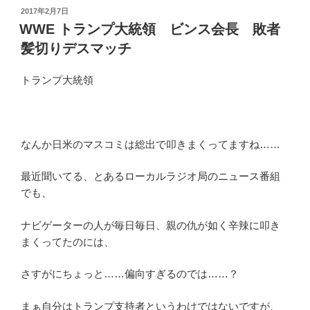
投
2017年2月7日
稿
WWE トランプ大統領 ビンス会長 敗者
日:
髪切りデスマッチ
トランプ大統領
なんか日米のマスコミは総出で叩きまくってますね……
最近聞いてる、とあるローカルラジオ局のニュース番組
でも、
ナビゲーターの人が毎日毎日、親の仇が如く辛辣に叩き
まくってたのには、
さすがにちょっと……偏向すぎるのでは……？
まぁ自分はトランプ支持者というわけではないですが、