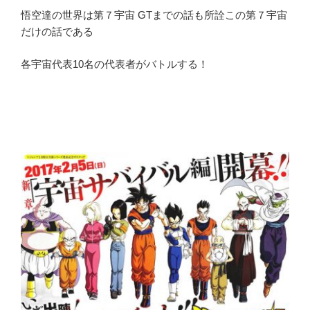
悟空達の世界は第７宇宙 GTまでの話も所詮この第７宇宙
だけの話である
各宇宙代表10名の代表者がバトルする！