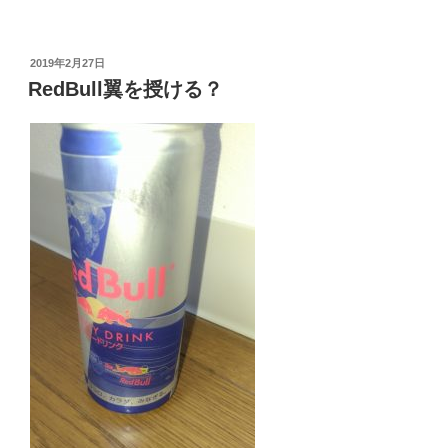
投
2019年2月27日
稿
RedBull翼を授ける？
日: