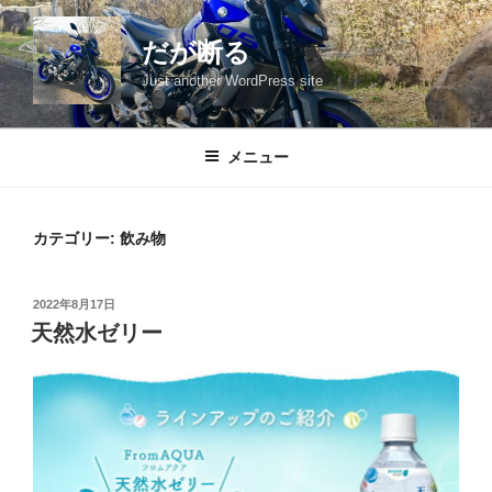
コ
ン
だが断る
テ
Just another WordPress site
ン
ツ
へ
メニュー
ス
キ
ッ
カテゴリー:
飲み物
プ
投
2022年8月17日
稿
天然水ゼリー
日: