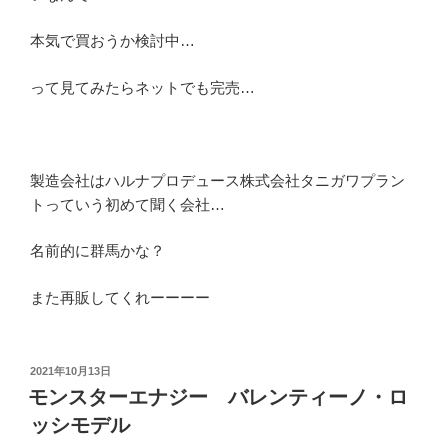
本気で買おうか検討中…
って見てみたらネットでも完売…
製造会社はハルナプロデュース株式会社タニガワプラン
トっていう初めて聞く会社…
名前的に群馬かな？
また再販してくれーーーー
投
2021年10月13日
稿
モンスターエナジー バレンティーノ・ロ
日:
ッシモデル