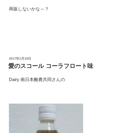
再販しないかな～？
投
2017年1月18日
稿
愛のスコール コーラフロート味
日:
Dairy 南日本酪農共同さんの