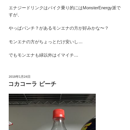
エナジードリンクはバイク乗り的にはMonsterEnergy派で
すが、
やっぱパンチ？があるモンエナの方が好みかな〜？
モンエナの方がちょっとだけ安いし…
でもモンエナも緑以外はイマイチ…
投
2018年1月24日
稿
コカコーラ ピーチ
日: