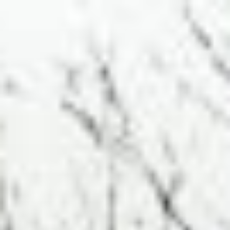
コ
ン
テ
ン
ツ
へ
ス
キ
ッ
プ