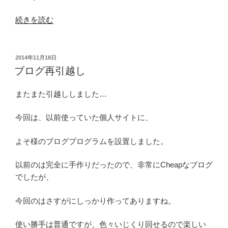
“と
続きを読む
り
に
げ
投
2014年11月18日
稿
ダ
ブログ再引越し
日:
イ
ナ
またまた引越ししました…
ミ
ッ
今回は、以前使っていた個人サイトに、
ク
よそ様のブログプログラムを設置しました。
復
活！”
以前のは完全に手作りだったので、非常にCheapなブログ
の
でしたが、
今回のはさすがにしっかり作ってありますね。
使い勝手は普通ですが、色々いじくり回せるので楽しい