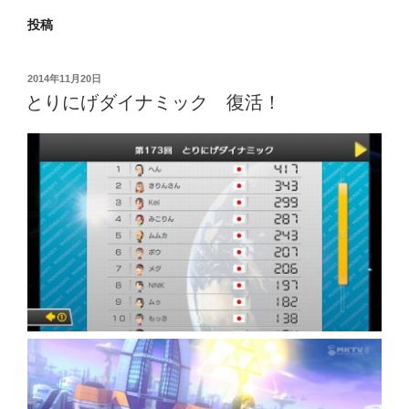
投稿
投
2014年11月20日
稿
とりにげダイナミック 復活！
日: