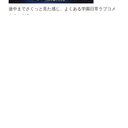
途中までさくっと見た感じ、よくある学園日常ラブコメ
ものかな？
と思ってました。
“失
続きを読む
わ
れ
た
投
2014年10月24日
稿
未
Wii Sports Club Tennis
日:
来
を
求
め
て
（秋
の
ハナヤマタのハナちゃん
ア
マリオカート8 最近ほとんどやってません。
ニ