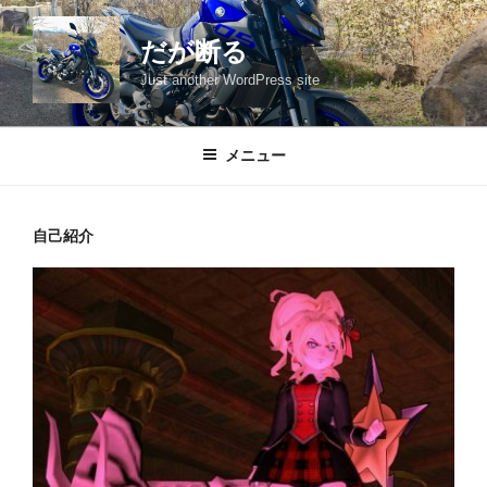
コ
ン
だが断る
テ
Just another WordPress site
ン
ツ
へ
メニュー
ス
キ
ッ
自己紹介
プ