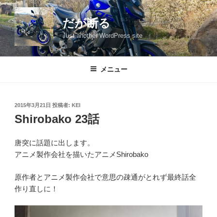
コ
ン
だが断る
テ
Just another WordPress site
ン
ツ
へ
メニュー
ス
キ
ッ
投
2015年3月21日
投稿者:
KEI
プ
稿
Shirobako 23話
日:
唐突に話題に出します。
アニメ製作会社を描いたアニメShirobako
原作者とアニメ製作会社で意思の疎通がとれず最終話全
作り直しに！