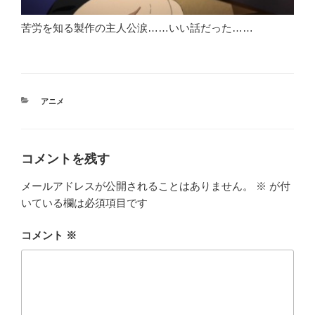
苦労を知る製作の主人公涙……いい話だった……
カ
アニメ
テ
ゴ
リ
ー
コメントを残す
メールアドレスが公開されることはありません。
※
が付
いている欄は必須項目です
コメント
※