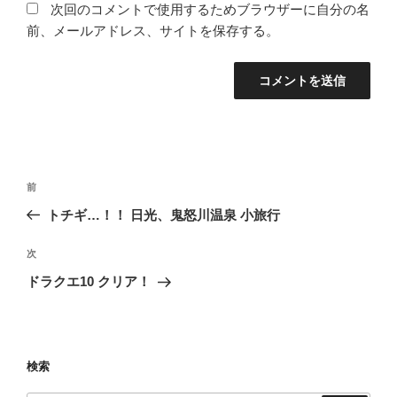
次回のコメントで使用するためブラウザーに自分の名
前、メールアドレス、サイトを保存する。
投
過
前
稿
去
トチギ…！！ 日光、鬼怒川温泉 小旅行
ナ
の
ビ
投
次
次
稿
ゲ
の
ドラクエ10 クリア！
投
ー
稿
シ
ョ
検索
ン