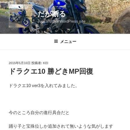
コ
ン
だが断る
テ
Just another WordPress site
ン
ツ
へ
メニュー
ス
キ
ッ
投
2015年5月10日
投稿者:
KEI
プ
稿
ドラクエ10 勝どきMP回復
日:
ドラクエ10 ver3を入れてみました。
今のところ自分の進行具合だと
踊り子と宝殊位しか追加されて無いような気がします