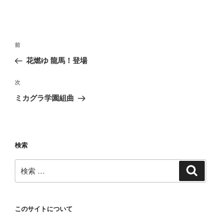
投
過
前
稿
去
花燃ゆ 龍馬！登場
ナ
の
ビ
投
次
次
稿
ゲ
の
ミカグラ学園組曲
投
ー
稿
シ
ョ
検索
ン
検
検
索
索:
このサイトについて