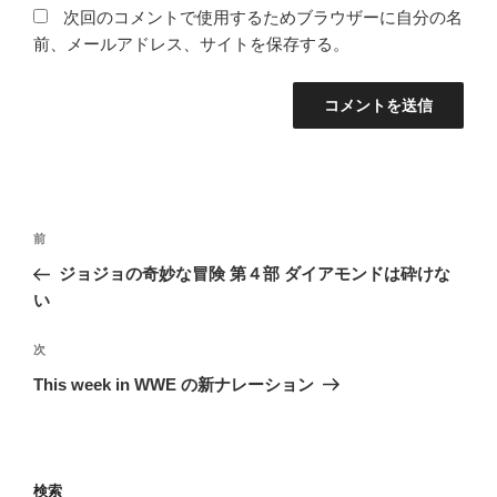
次回のコメントで使用するためブラウザーに自分の名
前、メールアドレス、サイトを保存する。
投
過
前
稿
去
ジョジョの奇妙な冒険 第４部 ダイアモンドは砕けな
ナ
の
い
ビ
投
稿
ゲ
次
次
の
ー
This week in WWE の新ナレーション
投
シ
稿
ョ
ン
検索