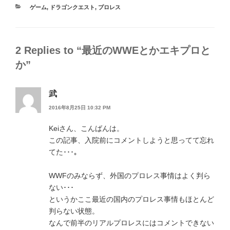
カ
ゲーム
,
ドラゴンクエスト
,
プロレス
テ
ゴ
リ
ー
2 Replies to “最近のWWEとかエキプロと
か”
武
2016年8月25日 10:32 PM
Keiさん、こんばんは。
この記事、入院前にコメントしようと思ってて忘れ
てた･･･｡
WWFのみならず、外国のプロレス事情はよく判ら
ない･･･
というかここ最近の国内のプロレス事情もほとんど
判らない状態。
なんで前半のリアルプロレスにはコメントできない