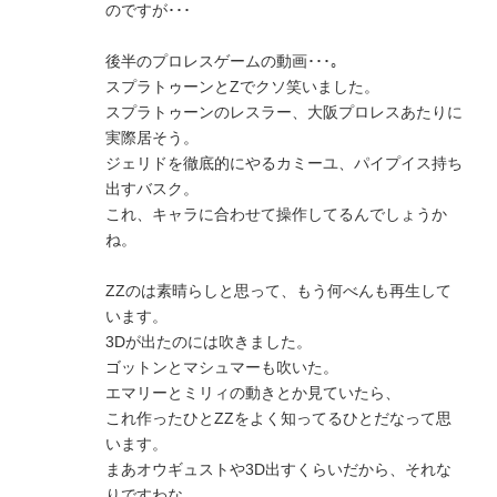
のですが･･･
後半のプロレスゲームの動画･･･｡
スプラトゥーンとZでクソ笑いました。
スプラトゥーンのレスラー、大阪プロレスあたりに
実際居そう。
ジェリドを徹底的にやるカミーユ、パイプイス持ち
出すバスク。
これ、キャラに合わせて操作してるんでしょうか
ね。
ZZのは素晴らしと思って、もう何べんも再生して
います。
3Dが出たのには吹きました。
ゴットンとマシュマーも吹いた。
エマリーとミリィの動きとか見ていたら、
これ作ったひとZZをよく知ってるひとだなって思
います。
まあオウギュストや3D出すくらいだから、それな
りですわな。