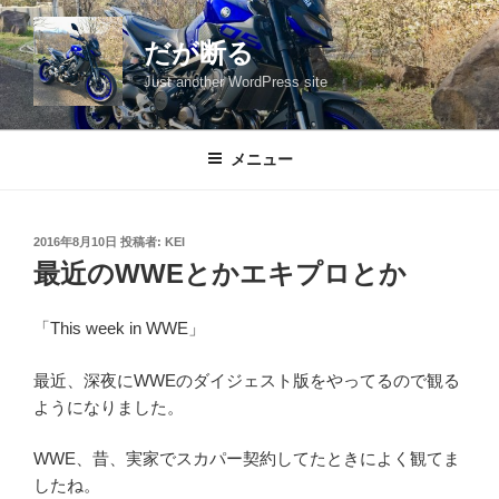
コ
ン
だが断る
テ
Just another WordPress site
ン
ツ
へ
メニュー
ス
キ
ッ
投
2016年8月10日
投稿者:
KEI
プ
稿
最近のWWEとかエキプロとか
日:
「This week in WWE」
最近、深夜にWWEのダイジェスト版をやってるので観る
ようになりました。
WWE、昔、実家でスカパー契約してたときによく観てま
したね。