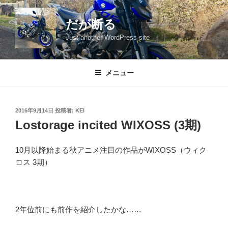
コ
ン
だが断る
テ
Just another WordPress site
ン
ツ
へ
メニュー
ス
キ
ッ
投
2016年9月14日
投稿者:
KEI
プ
稿
Lostorage incited WIXOSS (3期)
日:
10月以降始まる秋アニメ注目の作品がWIXOSS（ウィク
ロス 3期）
2年位前にも前作を紹介したかな……