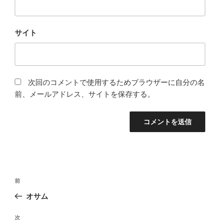
サイト
次回のコメントで使用するためブラウザーに自分の名
前、メールアドレス、サイトを保存する。
投
過
前
稿
去
オサム
ナ
の
ビ
投
次
次