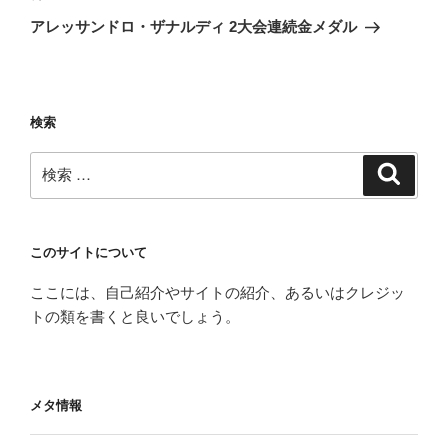
稿
ゲ
の
アレッサンドロ・ザナルディ 2大会連続金メダル
投
ー
稿
シ
ョ
検索
ン
検
検
索
索:
このサイトについて
ここには、自己紹介やサイトの紹介、あるいはクレジッ
トの類を書くと良いでしょう。
メタ情報