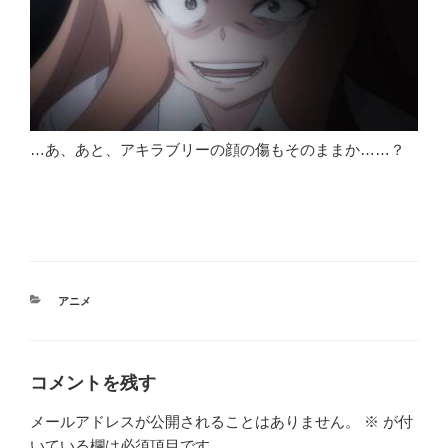
…あ、あと、アキラブリーの顔の傷もそのままか……？
カ
アニメ
テ
ゴ
リ
ー
コメントを残す
メールアドレスが公開されることはありません。
※
が付
いている欄は必須項目です