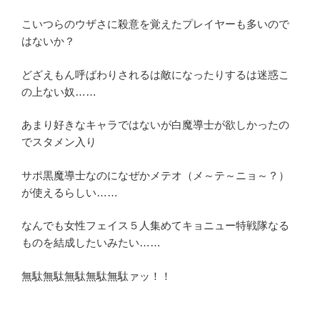
こいつらのウザさに殺意を覚えたプレイヤーも多いので
はないか？
どざえもん呼ばわりされるは敵になったりするは迷惑こ
の上ない奴……
あまり好きなキャラではないが白魔導士が欲しかったの
でスタメン入り
サポ黒魔導士なのになぜかメテオ（メ～テ～ニョ～？）
が使えるらしい……
なんでも女性フェイス５人集めてキョニュー特戦隊なる
ものを結成したいみたい……
無駄無駄無駄無駄無駄ァッ！！