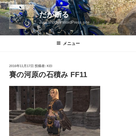
コ
ン
だが断る
テ
Just another WordPress site
ン
ツ
へ
メニュー
ス
キ
ッ
投
2016年11月17日
投稿者:
KEI
プ
稿
賽の河原の石積み FF11
日: