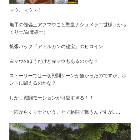
マウ、マウ～！
無手の傀儡士アフマウこと聖皇ナシュメラ二世様（から
くり士/白魔導士）
拡張パック「アトルガンの秘宝」のヒロイン
白マウのほうだけど赤マウもあるのかな？
ストーリーでは一切戦闘シーンが無かったのですが、ホ
ントに闘えるのかな？
しかし戦闘モーションが可愛すぎる！！
一応からくり士ということで格闘で戦うんですが……