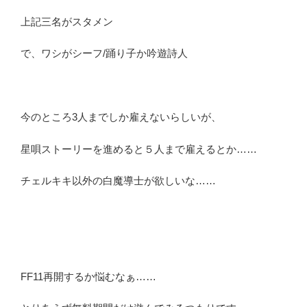
上記三名がスタメン
で、ワシがシーフ/踊り子か吟遊詩人
今のところ3人までしか雇えないらしいが、
星唄ストーリーを進めると５人まで雇えるとか……
チェルキキ以外の白魔導士が欲しいな……
FF11再開するか悩むなぁ……