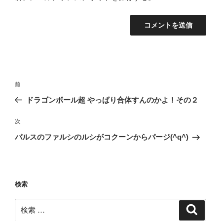
投
過
前
稿
去
ドラゴンボール超 やっぱり合体すんのかよ！その２
ナ
の
ビ
投
次
次
稿
ゲ
の
パルスのファルシのルシがコクーンからパージ(^q^)
投
ー
稿
シ
ョ
検索
ン
検
検
索
索: