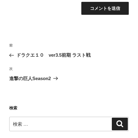
投
過
前
稿
去
ドラクエ１０ ver3.5前期 ラスト戦
ナ
の
ビ
投
次
次
稿
ゲ
の
進撃の巨人Season2
投
ー
稿
シ
ョ
検索
ン
検
検
索
索: