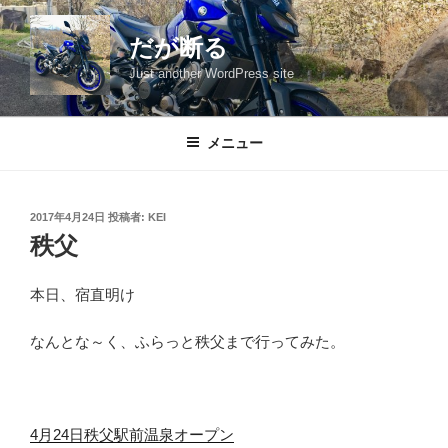
コ
ン
だが断る
テ
Just another WordPress site
ン
ツ
へ
メニュー
ス
キ
ッ
投
2017年4月24日
投稿者:
KEI
プ
稿
秩父
日:
本日、宿直明け
なんとな～く、ふらっと秩父まで行ってみた。
4月24日秩父駅前温泉オープン