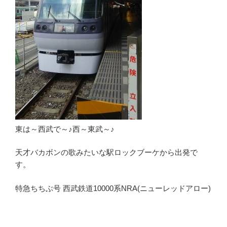
東は～西武で～♪西～東武～♪
天才バカボンの歌みたいな駅ロックブーケから出発で
す。
特急ちちぶ号 西武鉄道10000系NRA(ニューレッドアロー)