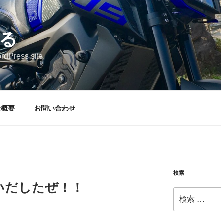
る
rdPress site
社概要
お問い合わせ
検索
いだしたぜ！！
検
索: