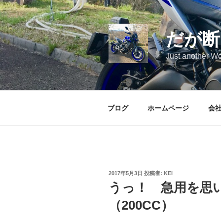
コ
ン
テ
だが断
ン
ツ
Just another Wo
へ
ス
キ
ッ
ブログ
ホームページ
会
プ
投
2017年5月3日
投稿者:
KEI
稿
うっ！ 急用を思
日:
（200CC）