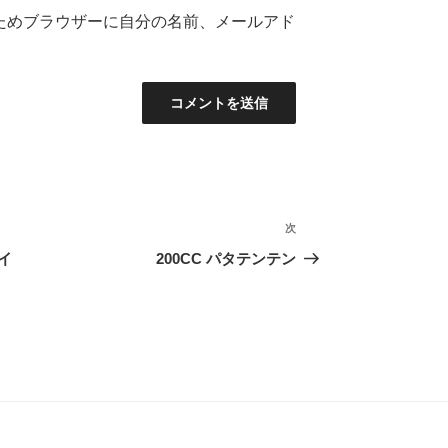
ためブラウザーに自分の名前、メールアド
次
次
の
イ
200CC パタテンテン
投
稿