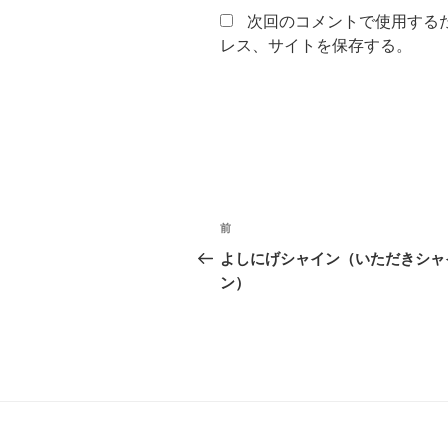
次回のコメントで使用する
レス、サイトを保存する。
投
過
前
稿
去
よしにげシャイン（いただきシャ
の
ン）
ナ
投
ビ
稿
ゲ
ー
シ