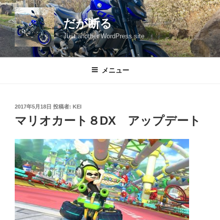
コ
ン
だが断る
テ
Just another WordPress site
ン
ツ
へ
メニュー
ス
キ
ッ
投
2017年5月18日
投稿者:
KEI
プ
稿
マリオカート８DX アップデート
日: