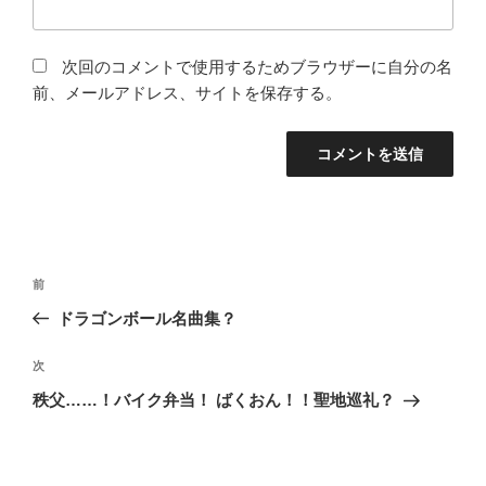
次回のコメントで使用するためブラウザーに自分の名
前、メールアドレス、サイトを保存する。
投
過
前
稿
去
ドラゴンボール名曲集？
ナ
の
ビ
投
次
次
稿
ゲ
の
秩父……！バイク弁当！ ばくおん！！聖地巡礼？
投
ー
稿
シ
ョ