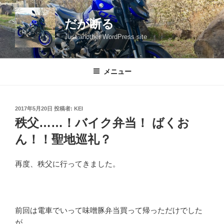
コ
ン
だが断る
テ
Just another WordPress site
ン
ツ
へ
メニュー
ス
キ
ッ
投
2017年5月20日
投稿者:
KEI
プ
稿
秩父……！バイク弁当！ ばくお
日:
ん！！聖地巡礼？
再度、秩父に行ってきました。
前回は電車でいって味噌豚弁当買って帰っただけでした
が、