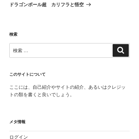
稿
ゲ
の
ドラゴンボール超 カリフラと悟空
投
ー
稿
シ
ョ
検索
ン
検
検
索
索:
このサイトについて
ここには、自己紹介やサイトの紹介、あるいはクレジッ
トの類を書くと良いでしょう。
メタ情報
ログイン