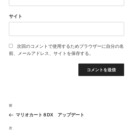
サイト
次回のコメントで使用するためブラウザーに自分の名
前、メールアドレス、サイトを保存する。
投
過
前
稿
去
マリオカート８DX アップデート
ナ
の
ビ
投
次
次