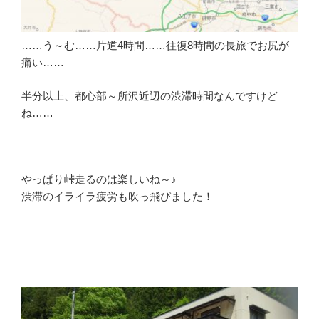
……う～む……片道4時間……往復8時間の長旅でお尻が
痛い……
半分以上、都心部～所沢近辺の渋滞時間なんですけど
ね……
やっぱり峠走るのは楽しいね～♪
渋滞のイライラ疲労も吹っ飛びました！