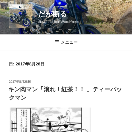
コ
ン
だが断る
テ
Just another WordPress site
ン
ツ
へ
メニュー
ス
キ
ッ
日:
2017年8月28日
プ
投
2017年8月28日
稿
キン肉マン「滾れ！紅茶！！ 」ティーパッ
日:
クマン