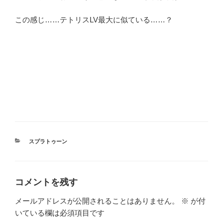
この感じ……テトリスLV最大に似ている……？
カ
スプラトゥーン
テ
ゴ
リ
ー
コメントを残す
メールアドレスが公開されることはありません。
※
が付
いている欄は必須項目です