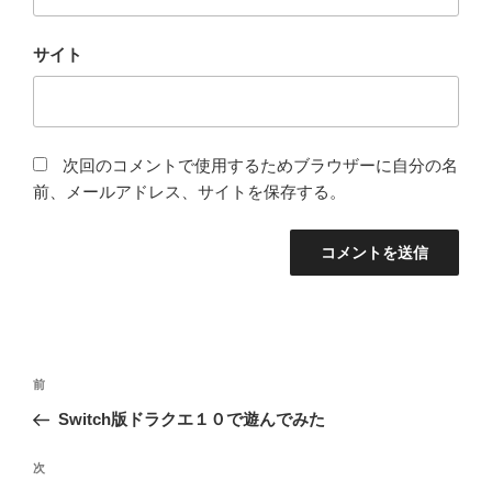
サイト
次回のコメントで使用するためブラウザーに自分の名
前、メールアドレス、サイトを保存する。
投
過
前
稿
去
Switch版ドラクエ１０で遊んでみた
ナ
の
ビ
投
次
次
稿