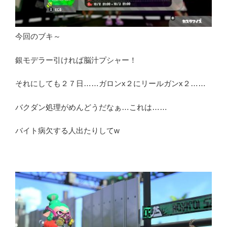
今回のブキ～
銀モデラー引ければ脳汁プシャー！
それにしても２７日……ガロンx２にリールガンx２……
バクダン処理がめんどうだなぁ…これは……
バイト病欠する人出たりしてw