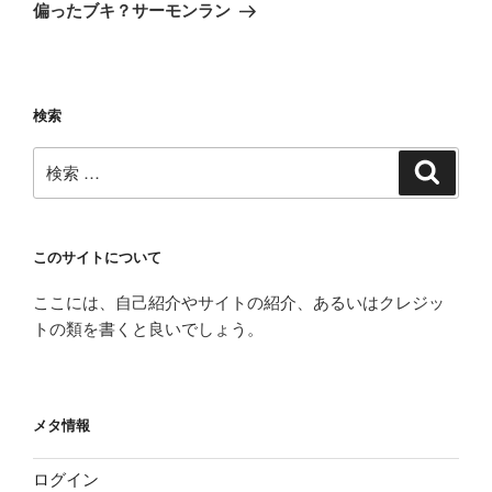
ゲ
の
偏ったブキ？サーモンラン
投
ー
稿
シ
ョ
検索
ン
検
検
索
索:
このサイトについて
ここには、自己紹介やサイトの紹介、あるいはクレジッ
トの類を書くと良いでしょう。
メタ情報
ログイン