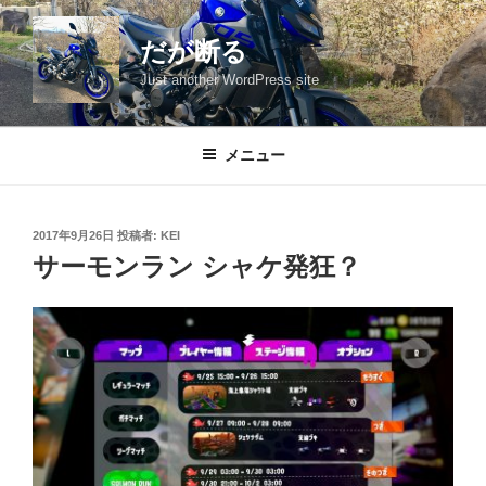
コ
ン
だが断る
テ
Just another WordPress site
ン
ツ
へ
メニュー
ス
キ
ッ
投
2017年9月26日
投稿者:
KEI
プ
稿
サーモンラン シャケ発狂？
日: