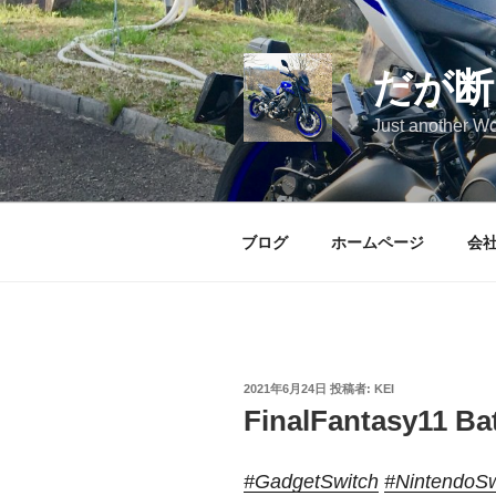
コ
ン
テ
だが断
ン
ツ
Just another Wo
へ
ス
キ
ッ
ブログ
ホームページ
会
プ
投
2021年6月24日
投稿者:
KEI
稿
FinalFantasy11 Bat
日:
#GadgetSwitch
#NintendoSw