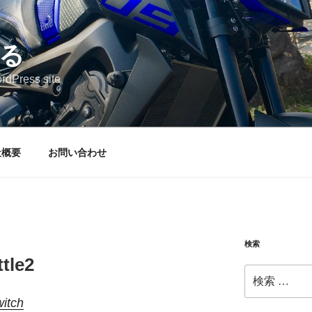
る
rdPress site
社概要
お問い合わせ
検索
tle2
検
索:
itch