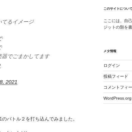
このサイトについ
ここには、自
いてるイメージ
ジットの類を
で
で
メタ情報
楽器でごまかしてます
Q
ログイン
投稿フィード
8, 2021
コメントフィ
WordPress.org
hでFF11のバトル２を打ち込んでみました。