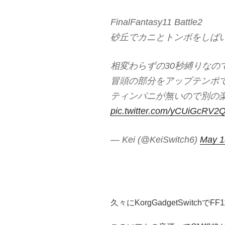
FinalFantasy11 Battle2
砂丘でカニとトンボをしば
相変わらずの30秒縛りなの
冒頭の部分をアップテンポ
ティンパニが無いので別の
pic.twitter.com/yCUiGcRV2
— Kei (@KeiSwitch6)
May 1
久々にKorgGadgetSwitc