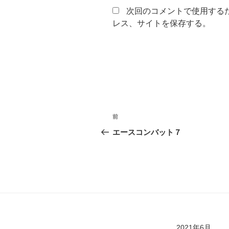
次回のコメントで使用する
レス、サイトを保存する。
投
過
前
稿
去
エースコンバット７
の
ナ
投
ビ
稿
ゲ
ー
シ
2021年6月