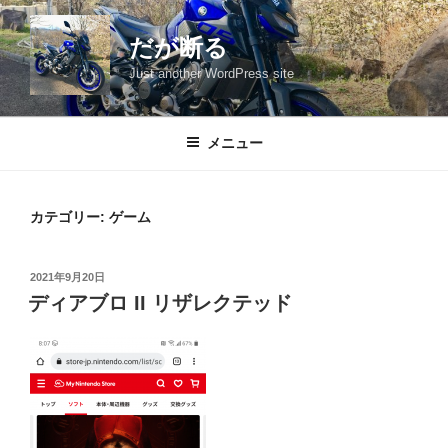
コ
ン
だが断る
テ
Just another WordPress site
ン
ツ
へ
メニュー
ス
キ
ッ
カテゴリー:
ゲーム
プ
投
2021年9月20日
稿
ディアブロ II リザレクテッド
日: