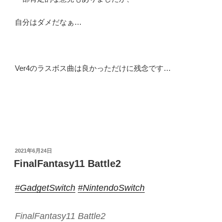
自分はダメだなぁ…
Ver4のラスボス曲は良かっただけに残念です…
投
2021年6月24日
稿
FinalFantasy11 Battle2
日:
#GadgetSwitch
#NintendoSwitch
FinalFantasy11 Battle2