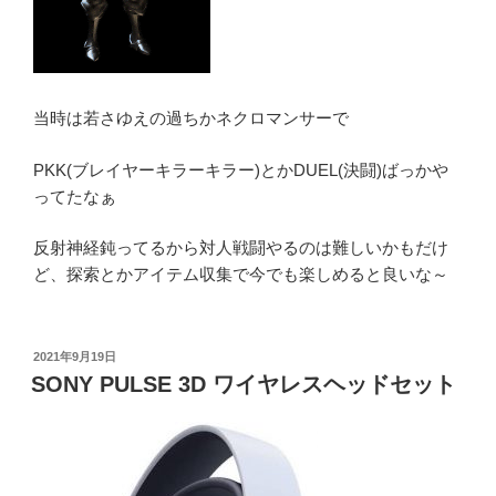
当時は若さゆえの過ちかネクロマンサーで
PKK(ブレイヤーキラーキラー)とかDUEL(決闘)ばっかや
ってたなぁ
反射神経鈍ってるから対人戦闘やるのは難しいかもだけ
ど、探索とかアイテム収集で今でも楽しめると良いな～
投
2021年9月19日
稿
SONY PULSE 3D ワイヤレスヘッドセット
日: