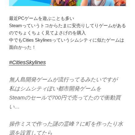
最近PCゲームを遊ぶことも多い
Steamっていうトコからたまに安売りしてりゲームがある
のでちょくちょく見てよさげのを購入
中でもCities Skylinesっていうシムシティに似たゲームは
面白かった！
#CitiesSkylines
無人島開発ゲームが流行ってるみたいですが
私はシムシティぽい都市開発ゲームを
Steamのセールで700円で売ってたので衝動買
い…
操作ミスで作った謎の霊峰？に町を作ったり水
源を設置してたら