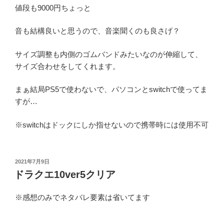
値段も9000円ちょっと
音も結構良いと思うので、音楽聞くのも良さげ？
サイズ調整も内側のゴムバンドみたいなのが伸縮して、
サイズ合わせをしてくれます。
まぁ結局PS5で使わないで、パソコンとswitchで使ってま
すが…
※switchはドックにしか指せないので携帯時には使用不可
投
2021年7月9日
稿
ドラクエ10ver5クリア
日:
※感想のみでネタバレ要素は省いてます