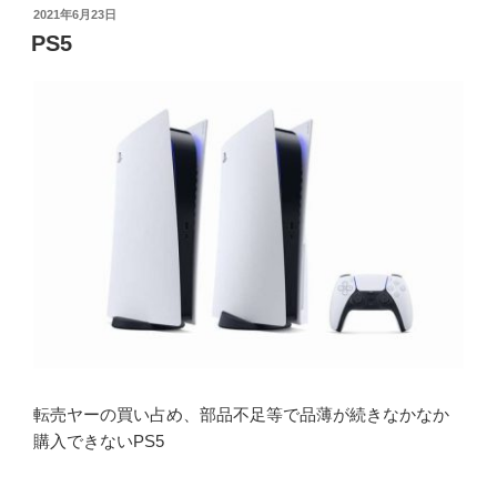
投
2021年6月23日
稿
PS5
日:
転売ヤーの買い占め、部品不足等で品薄が続きなかなか
購入できないPS5