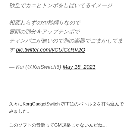
砂丘でカニとトンボをしばいてるイメージ
相変わらずの30秒縛りなので
冒頭の部分をアップテンポで
ティンパニが無いので別の楽器でごまかしてま
す
pic.twitter.com/yCUiGcRV2Q
— Kei (@KeiSwitch6)
May 18, 2021
久々にKorgGadgetSwitchでFF11のバトル２を打ち込んで
みました。
このソフトの音源ってGM規格じゃないんだね…