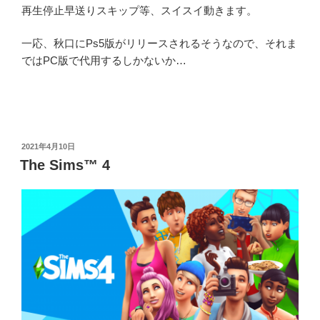
再生停止早送りスキップ等、スイスイ動きます。
一応、秋口にPs5版がリリースされるそうなので、それま
ではPC版で代用するしかないか…
投
2021年4月10日
稿
The Sims™ 4
日: