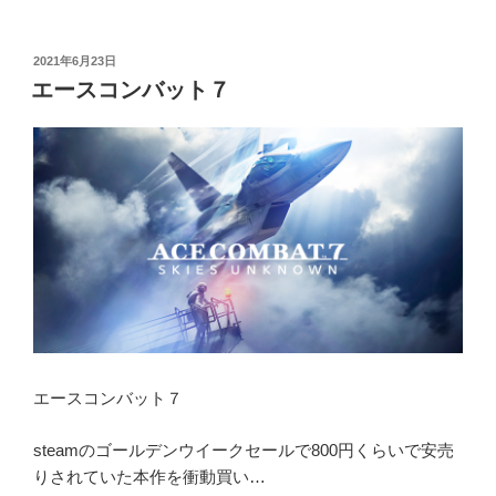
投
2021年6月23日
稿
エースコンバット７
日:
エースコンバット７
steamのゴールデンウイークセールで800円くらいで安売
りされていた本作を衝動買い…